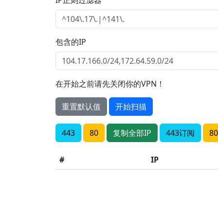
IP正则过滤器
包含的IP
在开始之前请先关闭你的VPN！
重置默认值
开始扫描
443
80
复制全部IP
443订阅
8
#
IP